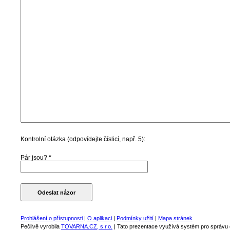
Kontrolní otázka (odpovídejte číslicí, např. 5):
Pár jsou?
*
Prohlášení o přístupnosti
|
O aplikaci
|
Podmínky užití
|
Mapa stránek
Pečlivě vyrobila
TOVARNA.CZ, s.r.o.
| Tato prezentace využívá systém pro správ