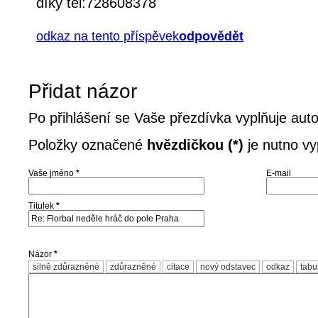
díky tel:728608378
odkaz na tento příspěvek
odpovědět
Přidat názor
Po přihlášení se Vaše přezdívka vyplňuje aut
Položky označené
hvězdičkou (*)
je nutno vyp
Vaše jméno
*
E-mail
Titulek
*
Názor
*
silně zdůrazněné
zdůrazněné
citace
nový odstavec
odkaz
tabu