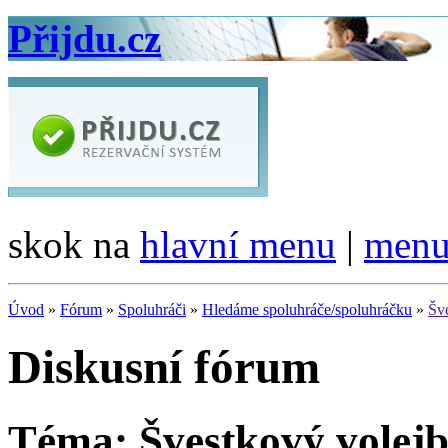
Přijdu.cz
skok na
hlavní menu
|
menu
Úvod
»
Fórum
»
Spoluhráči
»
Hledáme spoluhráče/spoluhráčku
»
Šve
Diskusní fórum
Téma: Švestkový volejb