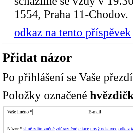
scházíme se vždy v 19.3
1554, Praha 11-Chodov.
odkaz na tento příspěvek
Přidat názor
Po přihlášení se Vaše přez
Položky označené
hvězdičk
Vaše jméno
*
E-mail
Názor
*
silně zdůrazněné
zdůrazněné
citace
nový odstavec
odkaz
t