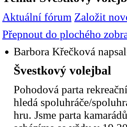
Aktuální fórum
Založit nov
Přepnout do plochého zobr
Barbora Křečková
napsal
Švestkový volejbal
Pohodová parta rekreačn
hledá spoluhráče/spo­luh
hru. Jsme parta kamarádů 