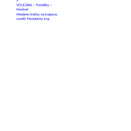
9
VOLEJBAL – Pondělky –
Hostivař
Hledáme hráčky na krajskou
soutěž Pardubický kraj