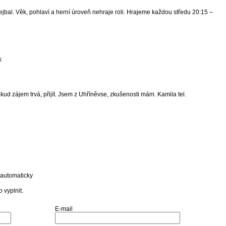
al. Věk, pohlaví a herní úroveň nehraje roli. Hrajeme každou středu 20:15 –
:
okud zájem trvá, přijít. Jsem z Uhříněvse, zkušenosti mám. Kamila tel.
 automaticky
 vyplnit.
E-mail