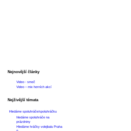
Nejnovější články
Video - smeč
Video – mix herních akcí
Nejživější témata
Hledáme spoluhráče/spoluhráčku
hledáme spoluhráče na
prázdniny
Hledáme hráčky volejbalu Praha