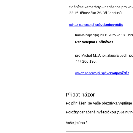
Sháníme kamarády – nadšence pro volejb
22:15, tělocvička ZŠ Bří Jandusů
odkaz na tento příspěvek
odpovědět
Kamila
napsal(a) 20.11.2025 ve 13:51:24
Re: Volejbal Uhříněves
pro Michal M.: Ahoj, zkusila bych, p
777 266 190,
odkaz na tento příspěvek
odpovědět
Přidat názor
Po přihlášení se Vaše přezdívka vyplňuje
Položky označené
hvězdičkou (*)
je nutno
Vaše jméno
*