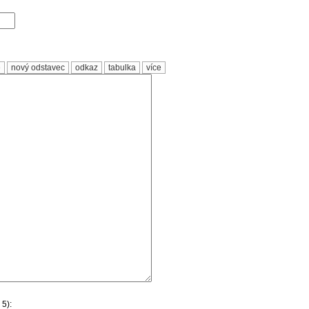
e
nový odstavec
odkaz
tabulka
více
 5):