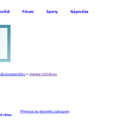
oviště
Fórum
Sporty
Nápověda
ráče/spoluhráčku
»
Volejbal Uhříněves
Přepnout do plochého zobrazení
vé téma