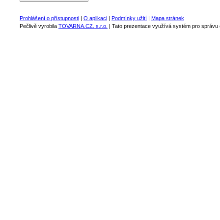
Prohlášení o přístupnosti
|
O aplikaci
|
Podmínky užití
|
Mapa stránek
Pečlivě vyrobila
TOVARNA.CZ, s.r.o.
| Tato prezentace využívá systém pro správ