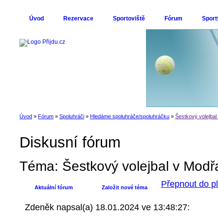
Úvod
Rezervace
Sportoviště
Fórum
Sport
Úvod
»
Fórum
»
Spoluhráči
»
Hledáme spoluhráče/spoluhráčku
»
Šestkový volejbal
Diskusní fórum
Téma: Šestkový volejbal v Modř
Přepnout do p
Aktuální fórum
Založit nové téma
Zdeněk
napsal(a) 18.01.2024 ve 13:48:27: