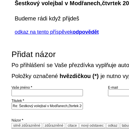
Šestkový volejbal v Modřanech,čtvrtek 20
Budeme rádi když přijdeš
odkaz na tento příspěvek
odpovědět
Přidat názor
Po přihlášení se Vaše přezdívka vyplňuje aut
Položky označené
hvězdičkou (*)
je nutno vyp
Vaše jméno
*
E-mail
Titulek
*
Názor
*
silně zdůrazněné
zdůrazněné
citace
nový odstavec
odkaz
tabu