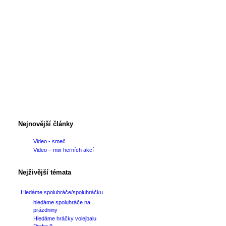
Nejnovější články
Video - smeč
Video – mix herních akcí
Nejživější témata
Hledáme spoluhráče/spoluhráčku
hledáme spoluhráče na
prázdniny
Hledáme hráčky volejbalu