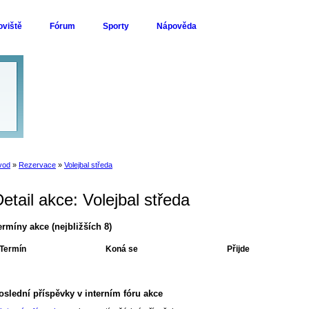
oviště
Fórum
Sporty
Nápověda
vod
»
Rezervace
»
Volejbal středa
etail akce: Volejbal středa
ermíny akce (nejbližších 8)
Termín
Koná se
Přijde
oslední příspěvky v interním fóru akce