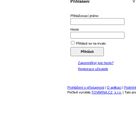
Přihlášení
V
Přihlašovací jméno
Heslo
Přihlásit se na trvalo
Zapomněl(a) jste heslo?
Registrace uživatele
Prohlášení o přístupnosti
|
O aplikaci
|
Podmínk
Pečlivě vyrobila
TOVARNA.CZ, s.r.o.
| Tato p