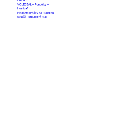
Praha 9
VOLEJBAL – Pondělky –
Hostivař
Hledáme hráčky na krajskou
soutěž Pardubický kraj