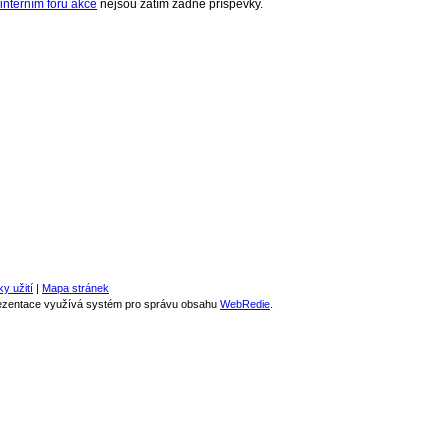
interním fóru akce
nejsou zatím žádné příspěvky.
y užití
|
Mapa stránek
rezentace využívá systém pro správu obsahu
WebRedie
.